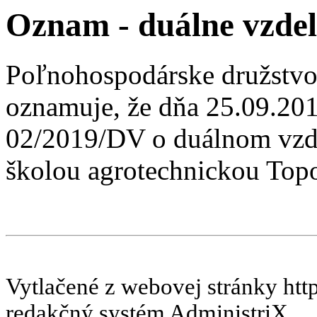
Oznam - duálne vzdel
Poľnohospodárske družstvo
oznamuje, že dňa 25.09.201
02/2019/DV o duálnom vzd
školou agrotechnickou Top
Vytlačené z webovej stránky htt
redakčný systém AdministriX.