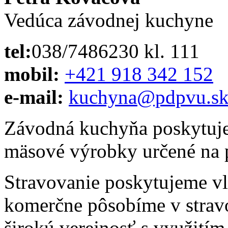
Vedúca závodnej kuchyne
tel:
038/7486230 kl. 111
mobil:
+421 918 342 152
e-mail:
kuchyna@pdpvu.s
Závodná kuchyňa poskytuje 
mäsové výrobky určené na 
Stravovanie poskytujeme v
komerčne pôsobíme v stravo
širokú verejnosť s využití