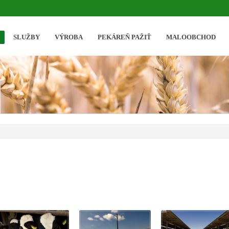
SLUŽBY
VÝROBA
PEKÁREŇ PAŽIŤ
MALOOBCHOD