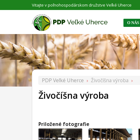
Vitajte v poľnohospodárskom družstve Veľké Uherce
O NÁS
PDP Veľké Uherce
Živočíšna výroba
Živočíšna výroba
Priložené fotografie