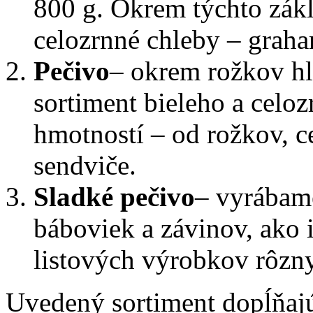
800 g. Okrem týchto zák
celozrnné chleby – graha
Pečivo
– okrem rožkov h
sortiment bieleho a celo
hmotností – od rožkov, c
sendviče.
Sladké pečivo
– vyrábame
báboviek a závinov, ako 
listových výrobkov rôzny
Uvedený sortiment dopĺňajú