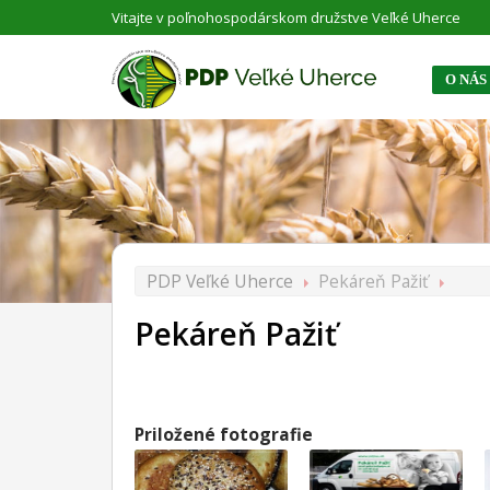
Vitajte v poľnohospodárskom družstve Veľké Uherce
O NÁS
PDP Veľké Uherce
Pekáreň Pažiť
Pekáreň Pažiť
Priložené fotografie