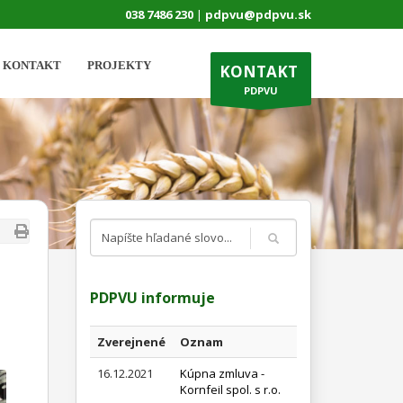
038 7486 230
|
pdpvu@pdpvu.sk
KONTAKT
PROJEKTY
KONTAKT
PDPVU
PDPVU informuje
Zverejnené
Oznam
16.12.2021
Kúpna zmluva -
Kornfeil spol. s r.o.