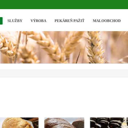
SLUŽBY
VÝROBA
PEKÁREŇ PAŽIŤ
MALOOBCHOD