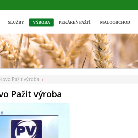
SLUŽBY
VÝROBA
PEKÁREŇ PAŽIŤ
MALOOBCHOD
 Kovo Pažit výroba
vo Pažit výroba