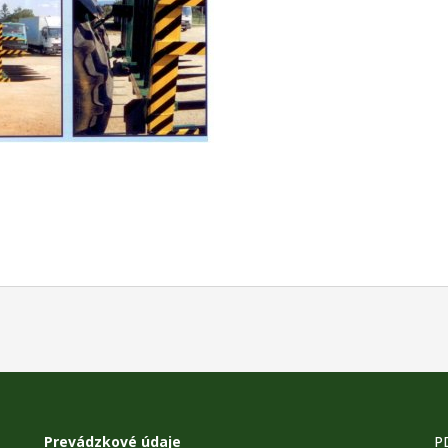
Prevádzkové údaje
P