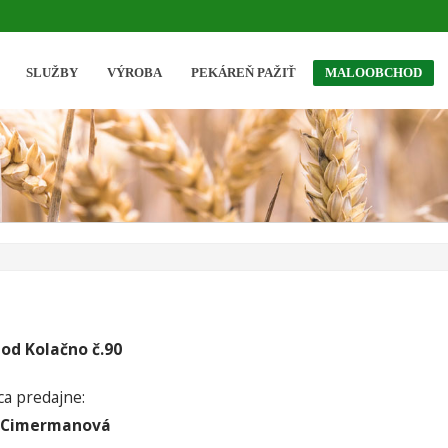
SLUŽBY
VÝROBA
PEKÁREŇ PAŽIŤ
MALOOBCHOD
od Kolačno č.90
a predajne:
 Cimermanová