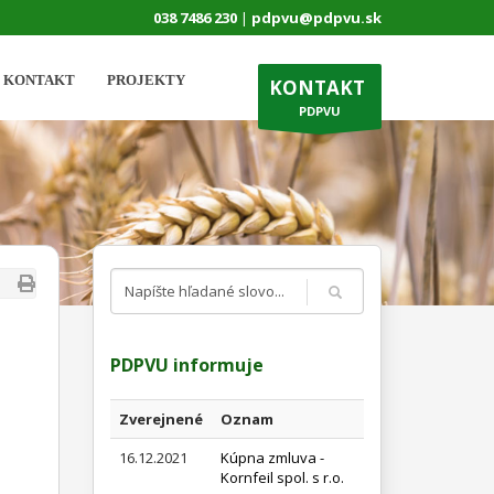
038 7486 230
|
pdpvu@pdpvu.sk
KONTAKT
PROJEKTY
KONTAKT
PDPVU
PDPVU informuje
Zverejnené
Oznam
16.12.2021
Kúpna zmluva -
Kornfeil spol. s r.o.