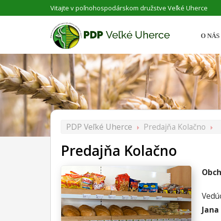
Vitajte v poľnohospodárskom družstve Veľké Uherce
O NÁS
PDP Veľké Uherce
Predajňa Kolačno
Predajňa Kolačno
Obch
Vedúc
Jana