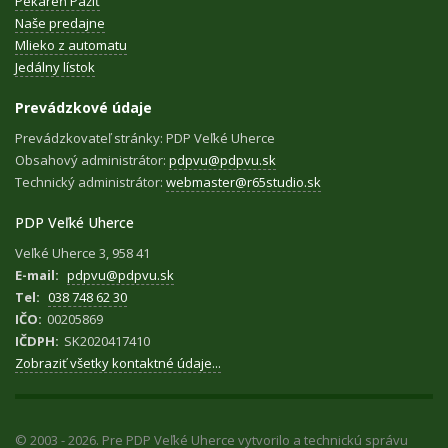
Pekáreň Pažiť
Naše predajne
Mlieko z automatu
Jedálny lístok
Prevádzkové údaje
Prevádzkovateľ stránky: PDP Veľké Uherce
Obsahový administrátor:
pdpvu@pdpvu.sk
Technický administrátor:
webmaster@r65studio.sk
PDP Veľké Uherce
Veľké Uherce 3, 958 41
E-mail:
pdpvu@pdpvu.sk
Tel:
038 748 62 30
IČO:
00205869
IČDPH:
SK2020417410
Zobraziť všetky kontaktné údaje...
© 2003 - 2026. Pre PDP Veľké Uherce vytvorilo a technickú správu