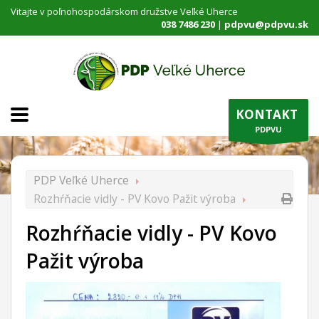
Vitajte v poľnohospodárskom družstve Veľké Uherce
038 7486 230
|
pdpvu@pdpvu.sk
KONTAKT
PDPVU
PDP Veľké Uherce
Rozhŕňacie vidly - PV Kovo Pažit výroba
Rozhŕňacie vidly - PV Kovo
Pažit výroba